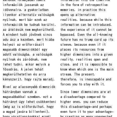
információk jussanak az
in the form of retrospective
idővonalra, a gyakorlatban
memories, in practice this
ilyenkor alternatív valóságok
opens up alternative
nyílnak, mert bár ezek az
realities, because while this
információk be tudnak kerülni,
information can be introduced,
az átélésük nem megkerülhető.
the experience of it cannot be
A mindent tudó jövőnek sincs
bypassed. Even the all-knowing
adu ász a kezében, mert hiába
future has no trump card up its
helyezi az erőforrásait
sleeve, because even if it
magasabb dimenziókból egy
places its resources from
adott valóságba, a valóságok
higher dimensions into a given
nyílnak és záródnak, nem
reality, realities open and
lehet tudni, mikor melyik a
close, and it is impossible to
fősodrás. A jelen tehát
know when which one is the main
megkerülhetetlen és arra
stream. The present,
kényszerít, hogy rajta maradj.
therefore, is inescapable and
forces you to stay with it.
Mivel az alacsonyabb dimenziók
hátrányban vannak a
Since lower dimensions are at
magasabbakkal szemben, ezt a
a disadvantage compared to
hátrányt úgy lehet csökkenteni
higher ones, you can reduce
(még az is előfordulhat, hogy
this disadvantage—and perhaps
a magad javára billenteni),
even turn it to your advantage—
hogy váratlanságokkal minél
by creating as many unexpected