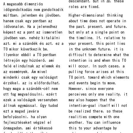
descendant, but in 3D, these
A magasabb dimenziós
roles are fixed.
időgondolkodás nem gondolkodik
múltban, jelenben és jövőben,
Higher-dimensional thinking
hanem csak egy pontban az
about time does not operate in
idővonalon. Ha a jelenedhez
the past, present, and future,
képest ez a pont az ismeretlen
but only at a single point on
jövőben van, nehéz kitalálni
the timeline. If, relative to
azt, mi a szándék és azt, ez a
your present, this point lies
T0 mikor következik be.
in the unknown future, it is
Ilyenkor ebből a T0 pontban
difficult to determine what the
létrejön egy húzóerő, ami
intention is and when this T0
felé elindulnak az elemek és
will occur. In such cases, a
az események. Ám mivel
pulling force arises at this
mindenki csak egy valóságot
T0 point, toward which elements
érzékel, az is előfordulhat,
and events begin to move.
hogy maga a szándék-cél nem
However, since everyone
ott fog megvalósulni, ezért
perceives only one reality, it
ezek a valóságok versenyben
may also happen that the
állnak egymással. Úgy tudod
intention-goal itself will not
ezt a magad javára
be realized there, so these
befolyásolni, ha olyan
realities compete with one
fejlesztéseket végzel el
another. You can influence
önmagadon, ami értékessé
this to your advantage by