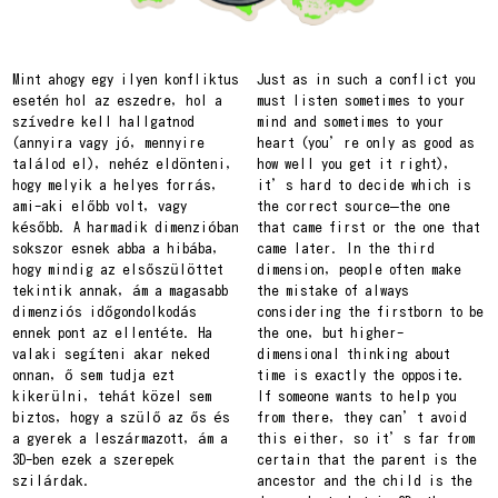
Mint ahogy egy ilyen konfliktus
Just as in such a conflict you
esetén hol az eszedre, hol a
must listen sometimes to your
szívedre kell hallgatnod
mind and sometimes to your
(annyira vagy jó, mennyire
heart (you’re only as good as
találod el), nehéz eldönteni,
how well you get it right),
hogy melyik a helyes forrás,
it’s hard to decide which is
ami-aki előbb volt, vagy
the correct source—the one
később. A harmadik dimenzióban
that came first or the one that
sokszor esnek abba a hibába,
came later. In the third
hogy mindig az elsőszülöttet
dimension, people often make
tekintik annak, ám a magasabb
the mistake of always
dimenziós időgondolkodás
considering the firstborn to be
ennek pont az ellentéte. Ha
the one, but higher-
valaki segíteni akar neked
dimensional thinking about
onnan, ő sem tudja ezt
time is exactly the opposite.
kikerülni, tehát közel sem
If someone wants to help you
biztos, hogy a szülő az ős és
from there, they can’t avoid
a gyerek a leszármazott, ám a
this either, so it’s far from
3D-ben ezek a szerepek
certain that the parent is the
szilárdak.
ancestor and the child is the