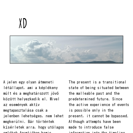
XD
A jelen egy olyan átmeneti
The present is a transitional
létállapot, ami a képlékeny
state of being situated between
múlt és a meghatározott jövő
the malleable past and the
között helyezkedik el. Mivel
predetermined future. Since
az események aktív
the active experience of events
megtapasztalása csak a
is possible only in the
jelenben lehetséges, nem lehet
present, it cannot be bypassed.
megkerülni. Bár történtek
Although attempts have been
kísérletek arra, hogy utólagos
made to introduce false
emlékek formájában hamis
information into the timeline